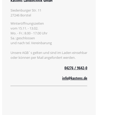
Kastens Landtechnik GmbH
Siedenburger Str. 11
27246 Borstel
Winteröffnungszeiten
vom 15.11. - 13.02.
Mo. - Fr.: 8.00 - 17.00 Uhr
Sa.: geschlossen
und nach tel. Vereinbarung
Unsere AGB´s gelten und sind im Laden einsehbar
oder können per Mail angefordert werden.
04276 / 9642-0
info@kastens.de