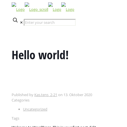
✕
Hello world!
Published by
Kas.tens_2-21
on
13. Oktober 2020
Categories
Uncategorized
Tags